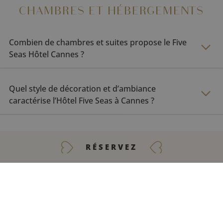
CHAMBRES ET HÉBERGEMENTS
Combien de chambres et suites propose le Five
Seas Hôtel Cannes ?
Quel style de décoration et d’ambiance
caractérise l’Hôtel Five Seas à Cannes ?
Le Five Seas Hôtel propose-t-il des chambres ou
suites avec terrasse ?
RÉSERVEZ
CONTACTEZ-NOUS
Le Five Seas Hôtel Cannes est-il adapté aux
séjours en famille ?