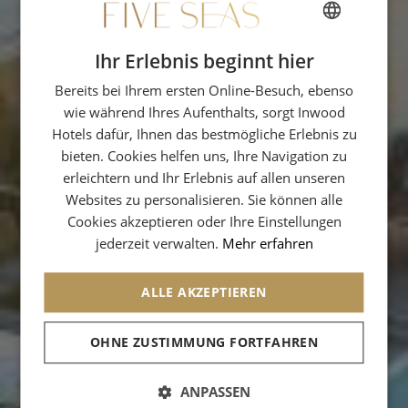
Ihr Erlebnis beginnt hier
FRENCH
Bereits bei Ihrem ersten Online-Besuch, ebenso
ENGLISH
wie während Ihres Aufenthalts, sorgt Inwood
SPANISH
Hotels dafür, Ihnen das bestmögliche Erlebnis zu
GERMAN
bieten. Cookies helfen uns, Ihre Navigation zu
erleichtern und Ihr Erlebnis auf allen unseren
ITALIAN
Websites zu personalisieren. Sie können alle
Cookies akzeptieren oder Ihre Einstellungen
jederzeit verwalten.
Mehr erfahren
Wir erheben diese Daten, um Ihre
Bestellung abwickeln zu können. Wir
ALLE AKZEPTIEREN
verwenden Ihre E-Mail-Adresse auch, um
Ihnen Werbung zu Produkten zu senden,
OHNE ZUSTIMMUNG FORTFAHREN
die den von Ihnen bestellten Produkten
ähnlich sind.
ANPASSEN