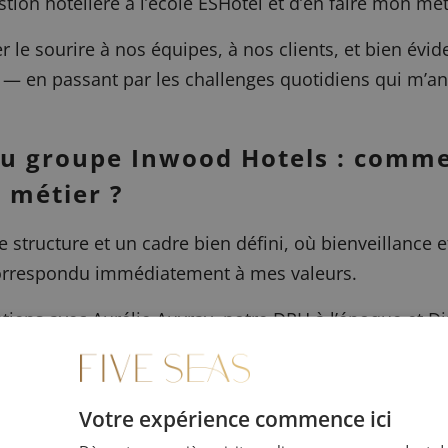
ion hôtelière à l’école ESHotel et d’en faire mon mét
 le sourire à nos équipes, à nos clients, et bien évi
s — en passant par les challenges quotidiens qui m’a
u groupe Inwood Hotels : commen
 métier ?
e structure et un cadre bien défini, où bienveillance 
correspondu immédiatement à mes valeurs.
tiens avec Aurélie Auvray, notre DRH à l’époque et Dir
érations. En trois ans, cette confiance mutuelle s’est
ysia Paris, et bientôt un an déjà au Five Seas.
"
Votre expérience commence ici