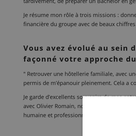
tardivement, de préparer un Bachelor en gest
Je résume mon rôle à trois missions : donner
financière du groupe avec de beaux chiffre
Vous avez évolué au sein d
façonné votre approche du
"
Retrouver une hôtellerie familiale, avec un
permis de m’épanouir pleinement. Cela a 
Je garde d’excellents souvenirs de mes entre
avec Olivier Romain, notre Directeur des Op
humaine et professionnelle — deux ans à l’El