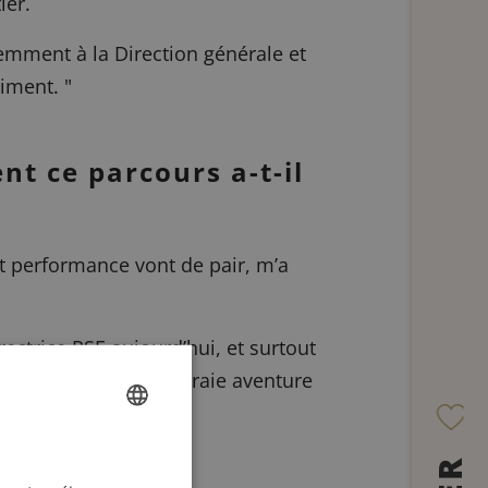
ier.
demment à la Direction générale et
niment.
"
t ce parcours a-t-il
et performance vont de pair, m’a
ectrice RSE aujourd’hui, et surtout
 transformée en une vraie aventure
FRENCH