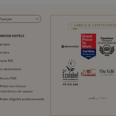
Français
LABELS & CERTIFICATI
English
Italiano
NWOOD HOTELS
Deutsch
 propos
Español
arrière
harte RSE
os destinations
Accès PMR
Hôtel non-fumeur
Interdiction de vapoter
Index d’égalité professionnelle