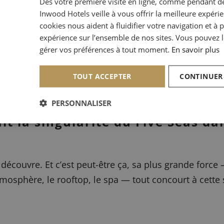
Dès votre première visite en ligne, comme pendant de
r le Five Seas aujourd’hui et dan
Inwood Hotels veille à vous offrir la meilleure expéri
cookies nous aident à fluidifier votre navigation et à 
 hôtel exceptionnel — presque comme à la maison — 
expérience sur l’ensemble de nos sites. Vous pouvez l
, à deux pas du Palais des Festivals. Et surtout, une
gérer vos préférences à tout moment.
En savoir plus
le fidèle qui nous fait confiance.
TOUT ACCEPTER
CONTINUER
naître après notre futur projet de rénovation, signé Os
PERSONNALISER
ait la singularité du Five Seas da
e découvre. Et c’est peut-être ça, sa plus grande force
atmosphère, le rooftop, le spa — tout concourt à cette 