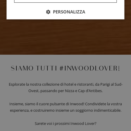
PERSONALIZZA
SIAMO TUTTI #INWOODLOVER!
Esplorate la nostra collezione di hotel e ristoranti, da Parigi al Sud-
Ovest, passando per Nizza e Cap d’Antibes.
Insieme, siamo il cuore pulsante di Inwood! Condividete la vostra
esperienza, e costruiremo insieme un soggiorno indimenticabile.
Sarete voi i prossimi Inwood Lover?