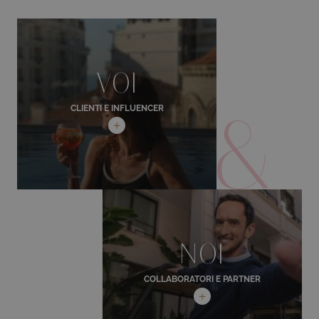
VOI
CLIENTI E INFLUENCER
+
Appassionati di viaggi, esploratori curiosi e
amanti dell’arte di vivere... Venite a vivere lo
spirito Inwood e condividete la vostra
esperienza da Inwood Lover.
Scoprire
NOI
COLLABORATORI E PARTNER
+
Il nostro staff e i partner, che lavorano a