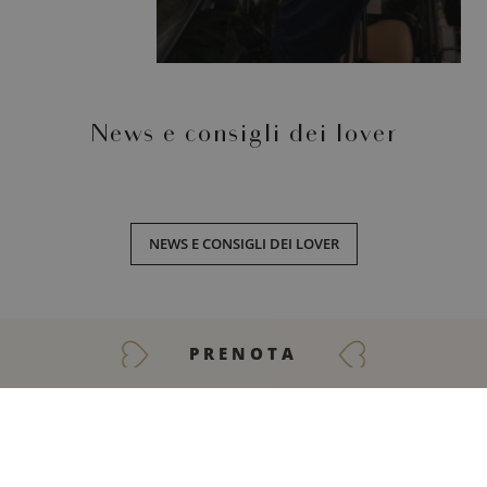
contatto con voi o si muovono dietro le quinte,
condividono tutti la stessa passione per
Inwood! Venite a scoprire la loro esperienza.
Scoprire
News e consigli dei lover
NEWS E CONSIGLI DEI LOVER
ENTRA NEL LOVE TEAM
PRENOTA
CONTATTACI
L’esperienza dei nostri collaboratori per noi è importante quanto
quella dei nostri clienti o partner. Entra a far parte di questa
avventura e diventa ambasciatore Inwood. Il Love Team sta
aspettando proprio te!