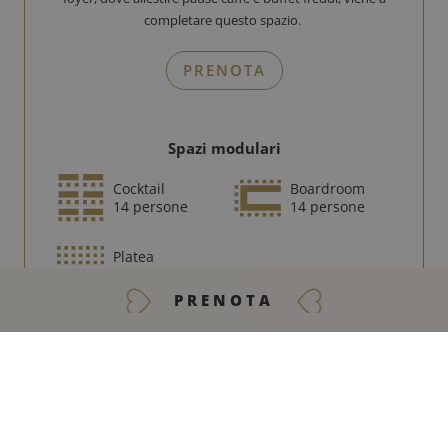
completare questo spazio.
PRENOTA
Spazi modulari
Cocktail
Boardroom
14 persone
14 persone
Platea
30 personnes
PRENOTA
CONTATTACI
Servizi
Schermo LCD
Impianto di sonorizzazione
Kit conferenze
Wi-Fi alta velocità