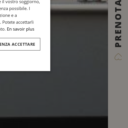
PRENOTARE
 il vostro soggiorno,
ENGLISH
nza possibile. I
SPANISH
zione e a
GERMAN
. Potete accettarli
to.
En savoir plus
ITALIAN
ENZA ACCETTARE