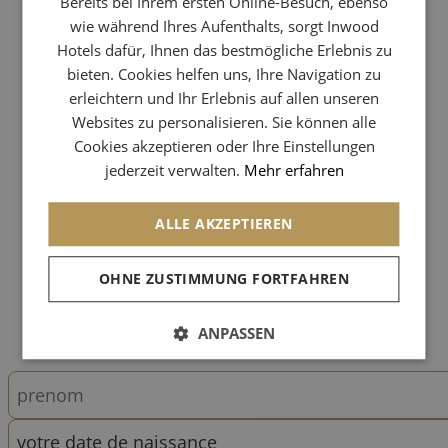
Bereits bei Ihrem ersten Online-Besuch, ebenso
wie während Ihres Aufenthalts, sorgt Inwood
SPANISH
Hotels dafür, Ihnen das bestmögliche Erlebnis zu
GERMAN
bieten. Cookies helfen uns, Ihre Navigation zu
erleichtern und Ihr Erlebnis auf allen unseren
ITALIAN
Websites zu personalisieren. Sie können alle
Cookies akzeptieren oder Ihre Einstellungen
jederzeit verwalten.
Mehr erfahren
ALLE AKZEPTIEREN
OHNE ZUSTIMMUNG FORTFAHREN
ANPASSEN
votre date de naissance