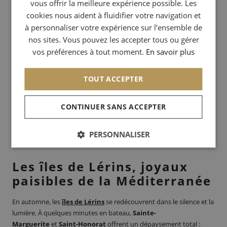
vous offrir la meilleure expérience possible. Les
GERMAN
cookies nous aident à fluidifier votre navigation et
Jusqu’au
4 janvier 2026
, l’exposition
Jean-Michel Othoniel –
à personnaliser votre expérience sur l’ensemble de
Poussière d’étoiles
illumine le
Centre d’art La Malmaison
,
ITALIAN
avec des œuvres scintillantes inspirées de la nature et de la
nos sites. Vous pouvez les accepter tous ou gérer
lumière méditerranéenne.
vos préférences à tout moment.
En savoir plus
L’exposition
Aux origines de Cannes – Pêche et autres
TOUT ACCEPTER
trésors de la mer
, visible jusqu’en avril 2026, retrace
l’histoire maritime et artisanale de la ville.
CONTINUER SANS ACCEPTER
PERSONNALISER
Les îles de Lérins, joyaux
paisibles de la Méditerranée
En automne, les
îles de Lérins
se redécouvrent dans le silence et la
lumière. À quelques minutes en bateau,
Sainte-
Marguerite
et
Saint-Honorat
offrent un dépaysement total :