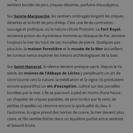
sentiers bordés de pins, criques désertes, parfums d’eucalyptus.
Sur
Sainte-Marguerite
, les sentiers ombragés longent les criques
désertes et la forêt de pins d’Alep. C’est une île de contrastes :
sauvage et poétique, où la nature côtoie l’histoire. Le
Fort Royal
,
ancienne prison du mystérieux Homme au Masque de Fer, domine
toujours la mer du haut de ses murailles de pierre. Quelques pas
plus loin, la
maison forestière
et le
musée de la Mer
accueillent
les curieux venus explorer les trésors archéologiques de la baie.
Sur
Saint-Honorat
, le silence devient presque sacré. Depuis le Ve
siècle, les
moines de l’Abbaye de Lérins
y perpétuent un art de
vivre tourné vers la nature, la méditation et la vigne. Ils produisent
encore aujourd’hui un
vin d’exception
, cultivé sur des parcelles
bordées par la mer. L’île se parcourt à pied en moins d’une heure :
un chapelet de criques paisibles, de pins tordus par le vent, de
petites chapelles où résonne encore la spiritualité du lieu. À
l’automne, la vigne prend des teintes de cuivre, la mer devient plus
claire, et l’île semble flotter dans un équilibre parfait entre sérénité
et beauté brute.