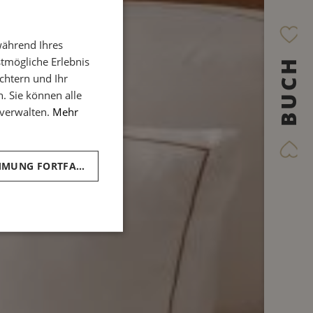
FRENCH
während Ihres
ENGLISH
stmögliche Erlebnis
BUCH
SPANISH
ichtern und Ihr
GERMAN
n. Sie können alle
 verwalten.
Mehr
ITALIAN
OHNE ZUSTIMMUNG FORTFAHREN